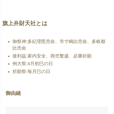
旗上弁財天社とは
御祭神:多紀理毘売命、市寸嶋比売命、多岐都
比売命
後利益:家内安全、商売繁盛、必勝祈願
例大祭:4月初巳の日
祈願祭:毎月巳の日
御由緒