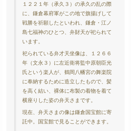
１２２１年（承久３）の承久の乱の際
に、鎌倉幕府軍がこの地で旗揚げして
戦勝を祈願したといわれ、鎌倉・江ノ
島七福神のひとつ、弁財天が祀られて
います。
祀られている弁才天坐像は、１２６６
年（文永３）に左近衛将監中原朝臣光
氏という楽人が、鶴岡八幡宮の舞楽院
に奉納するために造立したもので、髪
を高く結い、裸体に布製の着物を着て
横座りした姿の弁天さまです。
現在、弁天さまの像は鎌倉国宝館に寄
託中。国宝館で見ることができます。