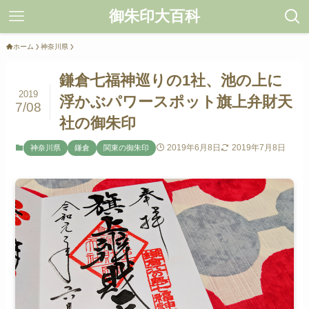
御朱印大百科
ホーム
神奈川県
鎌倉七福神巡りの1社、池の上に
2019
浮かぶパワースポット旗上弁財天
7/08
社の御朱印
2019年6月8日
2019年7月8日
神奈川県
鎌倉
関東の御朱印